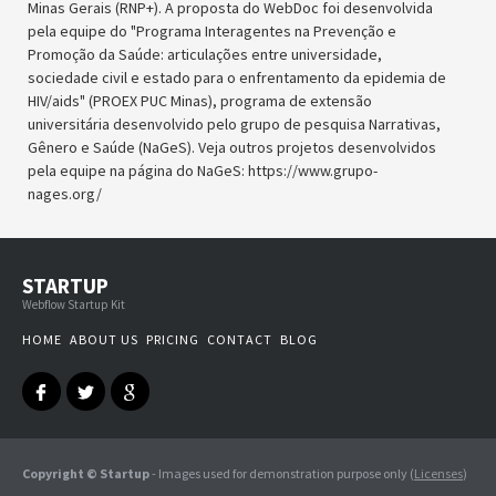
Minas Gerais (RNP+). A proposta do WebDoc foi desenvolvida
pela equipe do "Programa Interagentes na Prevenção e
Promoção da Saúde: articulações entre universidade,
sociedade civil e estado para o enfrentamento da epidemia de
HIV/aids" (PROEX PUC Minas), programa de extensão
universitária desenvolvido pelo grupo de pesquisa Narrativas,
Gênero e Saúde (NaGeS). Veja outros projetos desenvolvidos
pela equipe na página do NaGeS: https://www.grupo-
nages.org/
STARTUP
Webflow Startup Kit
HOME
ABOUT US
PRICING
CONTACT
BLOG
Copyright © Startup
- Images used for demonstration purpose only (
Licenses
)